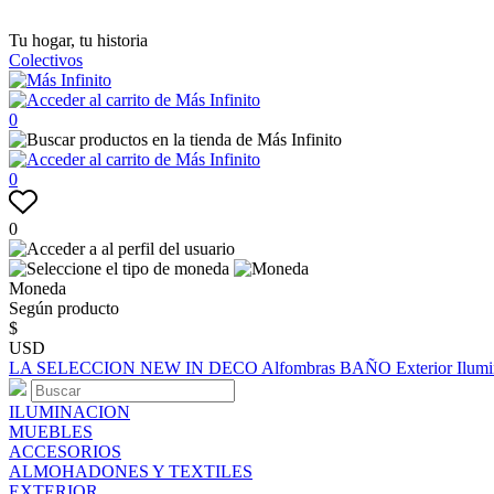
Tu hogar, tu historia
Colectivos
0
0
0
Moneda
Según producto
$
USD
LA SELECCION
NEW IN
DECO
Alfombras
BAÑO
Exterior
Ilum
ILUMINACION
MUEBLES
ACCESORIOS
ALMOHADONES Y TEXTILES
EXTERIOR