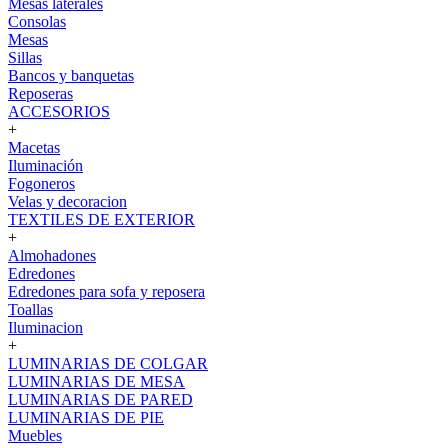
Mesas laterales
Consolas
Mesas
Sillas
Bancos y banquetas
Reposeras
ACCESORIOS
+
Macetas
Iluminación
Fogoneros
Velas y decoracion
TEXTILES DE EXTERIOR
+
Almohadones
Edredones
Edredones para sofa y reposera
Toallas
Iluminacion
+
LUMINARIAS DE COLGAR
LUMINARIAS DE MESA
LUMINARIAS DE PARED
LUMINARIAS DE PIE
Muebles