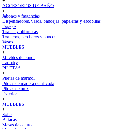
+
ACCESORIOS DE BAÑO
+
Jabones y fragancias
Dispensadores, vasos, bandejas, papeleras y escobillas
Espejos
Toallas y alfombras
Toalleros, percheros y bancos
Vasos
MUEBLES
+
Muebles de baño.
Laundry
PILETAS
+
Piletas de marmol
Piletas de madera petrificada
Piletas de onix
Exterior
+
MUEBLES
+
Sofas
Butacas
Mesas de centro