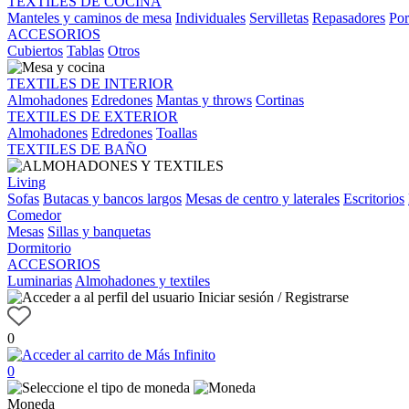
TEXTILES DE COCINA
Manteles y caminos de mesa
Individuales
Servilletas
Repasadores
Por
ACCESORIOS
Cubiertos
Tablas
Otros
TEXTILES DE INTERIOR
Almohadones
Edredones
Mantas y throws
Cortinas
TEXTILES DE EXTERIOR
Almohadones
Edredones
Toallas
TEXTILES DE BAÑO
Living
Sofas
Butacas y bancos largos
Mesas de centro y laterales
Escritorios
Comedor
Mesas
Sillas y banquetas
Dormitorio
ACCESORIOS
Luminarias
Almohadones y textiles
Iniciar sesión / Registrarse
0
0
Moneda