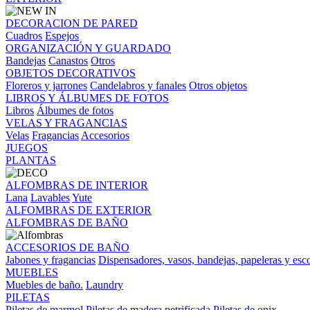
DECORACION DE PARED
Cuadros
Espejos
ORGANIZACIÓN Y GUARDADO
Bandejas
Canastos
Otros
OBJETOS DECORATIVOS
Floreros y jarrones
Candelabros y fanales
Otros objetos
LIBROS Y ÁLBUMES DE FOTOS
Libros
Álbumes de fotos
VELAS Y FRAGANCIAS
Velas
Fragancias
Accesorios
JUEGOS
PLANTAS
ALFOMBRAS DE INTERIOR
Lana
Lavables
Yute
ALFOMBRAS DE EXTERIOR
ALFOMBRAS DE BAÑO
ACCESORIOS DE BAÑO
Jabones y fragancias
Dispensadores, vasos, bandejas, papeleras y esco
MUEBLES
Muebles de baño.
Laundry
PILETAS
Piletas de marmol
Piletas de madera petrificada
Piletas de onix