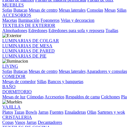
MUEBLES
Sofas
Butacas
Mesas de centro
Mesas laterales
Consolas
Mesas
Sillas
ACCESORIOS
Macetas
Iluminación
Fogoneros
Velas y decoracion
TEXTILES DE EXTERIOR
Almohadones
Edredones
Edredones para sofa y reposera
Toallas
LUMINARIAS DE COLGAR
LUMINARIAS DE MESA
LUMINARIAS DE PARED
LUMINARIAS DE PIE
LIVING
Sofas
Butacas
Mesas de centro
Mesas laterales
Aparadores y consolas
COMEDOR
Mesas de comedor
Sillas
Bancos y banquetas
BAÑO
DORMITORIO
Mesas de luz
Cómodas
Accesorios
Respaldos de cama
Colchones
Pla
VAJILLA
Platos
Tazas
Bowls
Jarras
Fuentes
Ensaladeras
Ollas
Sartenes y wok
CRISTALERIA
Copas
Vasos
Jarras
Decantadores