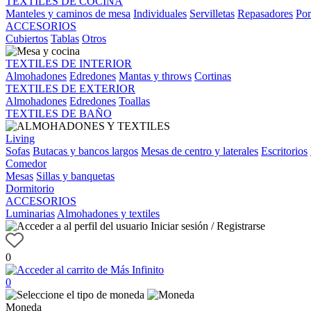
TEXTILES DE COCINA
Manteles y caminos de mesa
Individuales
Servilletas
Repasadores
Por
ACCESORIOS
Cubiertos
Tablas
Otros
TEXTILES DE INTERIOR
Almohadones
Edredones
Mantas y throws
Cortinas
TEXTILES DE EXTERIOR
Almohadones
Edredones
Toallas
TEXTILES DE BAÑO
Living
Sofas
Butacas y bancos largos
Mesas de centro y laterales
Escritorios
Comedor
Mesas
Sillas y banquetas
Dormitorio
ACCESORIOS
Luminarias
Almohadones y textiles
Iniciar sesión / Registrarse
0
0
Moneda