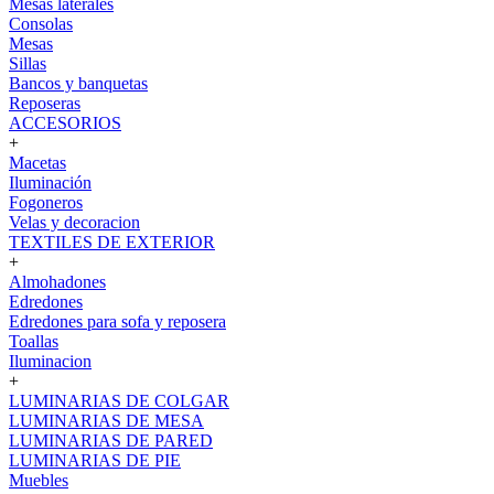
Mesas laterales
Consolas
Mesas
Sillas
Bancos y banquetas
Reposeras
ACCESORIOS
+
Macetas
Iluminación
Fogoneros
Velas y decoracion
TEXTILES DE EXTERIOR
+
Almohadones
Edredones
Edredones para sofa y reposera
Toallas
Iluminacion
+
LUMINARIAS DE COLGAR
LUMINARIAS DE MESA
LUMINARIAS DE PARED
LUMINARIAS DE PIE
Muebles