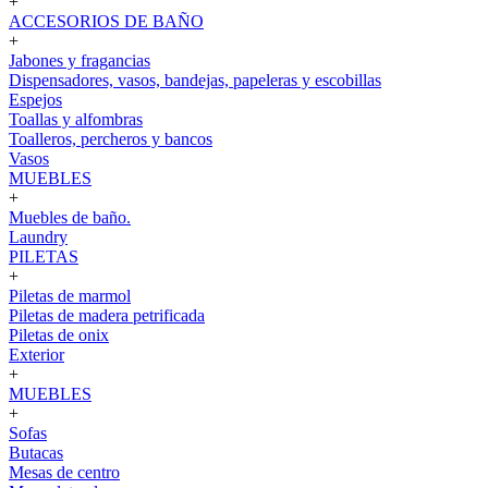
+
ACCESORIOS DE BAÑO
+
Jabones y fragancias
Dispensadores, vasos, bandejas, papeleras y escobillas
Espejos
Toallas y alfombras
Toalleros, percheros y bancos
Vasos
MUEBLES
+
Muebles de baño.
Laundry
PILETAS
+
Piletas de marmol
Piletas de madera petrificada
Piletas de onix
Exterior
+
MUEBLES
+
Sofas
Butacas
Mesas de centro