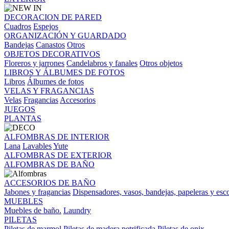
DECORACION DE PARED
Cuadros
Espejos
ORGANIZACIÓN Y GUARDADO
Bandejas
Canastos
Otros
OBJETOS DECORATIVOS
Floreros y jarrones
Candelabros y fanales
Otros objetos
LIBROS Y ÁLBUMES DE FOTOS
Libros
Álbumes de fotos
VELAS Y FRAGANCIAS
Velas
Fragancias
Accesorios
JUEGOS
PLANTAS
ALFOMBRAS DE INTERIOR
Lana
Lavables
Yute
ALFOMBRAS DE EXTERIOR
ALFOMBRAS DE BAÑO
ACCESORIOS DE BAÑO
Jabones y fragancias
Dispensadores, vasos, bandejas, papeleras y esco
MUEBLES
Muebles de baño.
Laundry
PILETAS
Piletas de marmol
Piletas de madera petrificada
Piletas de onix