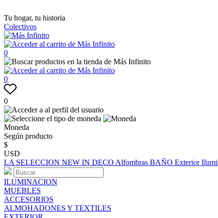
Tu hogar, tu historia
Colectivos
0
0
0
Moneda
Según producto
$
USD
LA SELECCION
NEW IN
DECO
Alfombras
BAÑO
Exterior
Ilum
ILUMINACION
MUEBLES
ACCESORIOS
ALMOHADONES Y TEXTILES
EXTERIOR