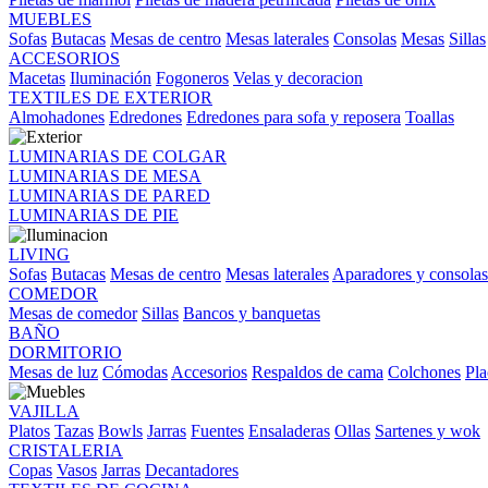
MUEBLES
Sofas
Butacas
Mesas de centro
Mesas laterales
Consolas
Mesas
Sillas
ACCESORIOS
Macetas
Iluminación
Fogoneros
Velas y decoracion
TEXTILES DE EXTERIOR
Almohadones
Edredones
Edredones para sofa y reposera
Toallas
LUMINARIAS DE COLGAR
LUMINARIAS DE MESA
LUMINARIAS DE PARED
LUMINARIAS DE PIE
LIVING
Sofas
Butacas
Mesas de centro
Mesas laterales
Aparadores y consolas
COMEDOR
Mesas de comedor
Sillas
Bancos y banquetas
BAÑO
DORMITORIO
Mesas de luz
Cómodas
Accesorios
Respaldos de cama
Colchones
Pla
VAJILLA
Platos
Tazas
Bowls
Jarras
Fuentes
Ensaladeras
Ollas
Sartenes y wok
CRISTALERIA
Copas
Vasos
Jarras
Decantadores