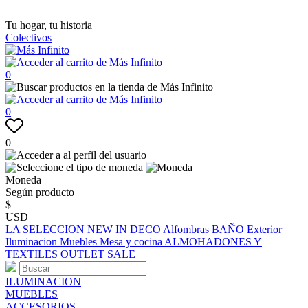
Tu hogar, tu historia
Colectivos
0
0
0
Moneda
Según producto
$
USD
LA SELECCION
NEW IN
DECO
Alfombras
BAÑO
Exterior
Iluminacion
Muebles
Mesa y cocina
ALMOHADONES Y
TEXTILES
OUTLET
SALE
ILUMINACION
MUEBLES
ACCESORIOS