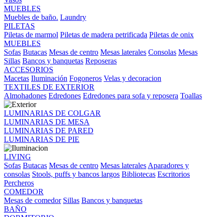
MUEBLES
Muebles de baño.
Laundry
PILETAS
Piletas de marmol
Piletas de madera petrificada
Piletas de onix
MUEBLES
Sofas
Butacas
Mesas de centro
Mesas laterales
Consolas
Mesas
Sillas
Bancos y banquetas
Reposeras
ACCESORIOS
Macetas
Iluminación
Fogoneros
Velas y decoracion
TEXTILES DE EXTERIOR
Almohadones
Edredones
Edredones para sofa y reposera
Toallas
LUMINARIAS DE COLGAR
LUMINARIAS DE MESA
LUMINARIAS DE PARED
LUMINARIAS DE PIE
LIVING
Sofas
Butacas
Mesas de centro
Mesas laterales
Aparadores y
consolas
Stools, puffs y bancos largos
Bibliotecas
Escritorios
Percheros
COMEDOR
Mesas de comedor
Sillas
Bancos y banquetas
BAÑO