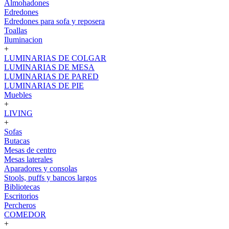
Almohadones
Edredones
Edredones para sofa y reposera
Toallas
Iluminacion
+
LUMINARIAS DE COLGAR
LUMINARIAS DE MESA
LUMINARIAS DE PARED
LUMINARIAS DE PIE
Muebles
+
LIVING
+
Sofas
Butacas
Mesas de centro
Mesas laterales
Aparadores y consolas
Stools, puffs y bancos largos
Bibliotecas
Escritorios
Percheros
COMEDOR
+