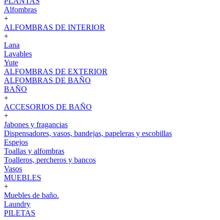
PLANTAS
Alfombras
+
ALFOMBRAS DE INTERIOR
+
Lana
Lavables
Yute
ALFOMBRAS DE EXTERIOR
ALFOMBRAS DE BAÑO
BAÑO
+
ACCESORIOS DE BAÑO
+
Jabones y fragancias
Dispensadores, vasos, bandejas, papeleras y escobillas
Espejos
Toallas y alfombras
Toalleros, percheros y bancos
Vasos
MUEBLES
+
Muebles de baño.
Laundry
PILETAS