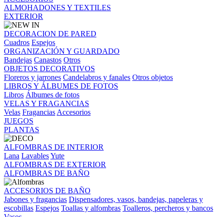
ALMOHADONES Y TEXTILES
EXTERIOR
DECORACION DE PARED
Cuadros
Espejos
ORGANIZACIÓN Y GUARDADO
Bandejas
Canastos
Otros
OBJETOS DECORATIVOS
Floreros y jarrones
Candelabros y fanales
Otros objetos
LIBROS Y ÁLBUMES DE FOTOS
Libros
Álbumes de fotos
VELAS Y FRAGANCIAS
Velas
Fragancias
Accesorios
JUEGOS
PLANTAS
ALFOMBRAS DE INTERIOR
Lana
Lavables
Yute
ALFOMBRAS DE EXTERIOR
ALFOMBRAS DE BAÑO
ACCESORIOS DE BAÑO
Jabones y fragancias
Dispensadores, vasos, bandejas, papeleras y
escobillas
Espejos
Toallas y alfombras
Toalleros, percheros y bancos
Vasos