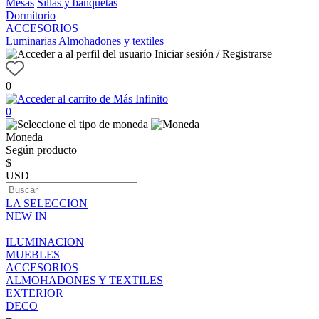
Mesas
Sillas y banquetas
Dormitorio
ACCESORIOS
Luminarias
Almohadones y textiles
Iniciar sesión / Registrarse
0
0
Moneda
Según producto
$
USD
LA SELECCION
NEW IN
+
ILUMINACION
MUEBLES
ACCESORIOS
ALMOHADONES Y TEXTILES
EXTERIOR
DECO
+