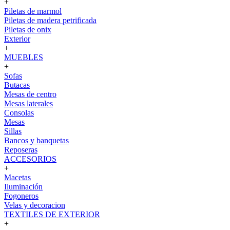
+
Piletas de marmol
Piletas de madera petrificada
Piletas de onix
Exterior
+
MUEBLES
+
Sofas
Butacas
Mesas de centro
Mesas laterales
Consolas
Mesas
Sillas
Bancos y banquetas
Reposeras
ACCESORIOS
+
Macetas
Iluminación
Fogoneros
Velas y decoracion
TEXTILES DE EXTERIOR
+