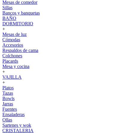
Mesas de comedor
Sillas
Bancos y banquetas
BAÑO
DORMITORIO
+
Mesas de luz
Cómodas
Accesorios
Respaldos de cama
Colchones
Placards
Mesa y cocina
+
VAJILLA
+
Platos
Tazas
Bowls
Jarras
Fuentes
Ensaladeras
Ollas
Sartenes y wok
CRISTALERIA