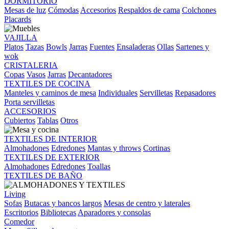
DORMITORIO
Mesas de luz
Cómodas
Accesorios
Respaldos de cama
Colchones
Placards
VAJILLA
Platos
Tazas
Bowls
Jarras
Fuentes
Ensaladeras
Ollas
Sartenes y
wok
CRISTALERIA
Copas
Vasos
Jarras
Decantadores
TEXTILES DE COCINA
Manteles y caminos de mesa
Individuales
Servilletas
Repasadores
Porta servilletas
ACCESORIOS
Cubiertos
Tablas
Otros
TEXTILES DE INTERIOR
Almohadones
Edredones
Mantas y throws
Cortinas
TEXTILES DE EXTERIOR
Almohadones
Edredones
Toallas
TEXTILES DE BAÑO
Living
Sofas
Butacas y bancos largos
Mesas de centro y laterales
Escritorios
Bibliotecas
Aparadores y consolas
Comedor