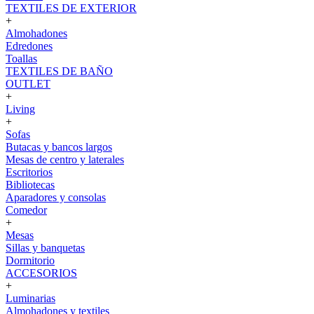
TEXTILES DE EXTERIOR
+
Almohadones
Edredones
Toallas
TEXTILES DE BAÑO
OUTLET
+
Living
+
Sofas
Butacas y bancos largos
Mesas de centro y laterales
Escritorios
Bibliotecas
Aparadores y consolas
Comedor
+
Mesas
Sillas y banquetas
Dormitorio
ACCESORIOS
+
Luminarias
Almohadones y textiles