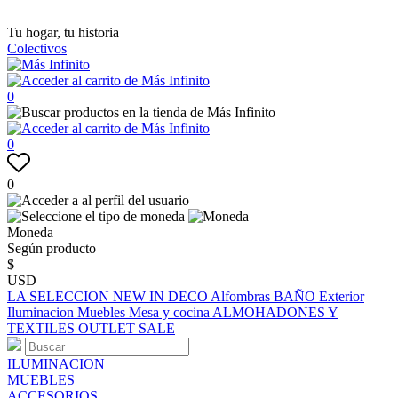
Tu hogar, tu historia
Colectivos
0
0
0
Moneda
Según producto
$
USD
LA SELECCION
NEW IN
DECO
Alfombras
BAÑO
Exterior
Iluminacion
Muebles
Mesa y cocina
ALMOHADONES Y
TEXTILES
OUTLET
SALE
ILUMINACION
MUEBLES
ACCESORIOS