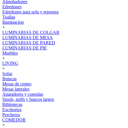
Almohadones
Edredones
Edredones para sofa y reposera
Toallas
Iluminacion
+
LUMINARIAS DE COLGAR
LUMINARIAS DE MESA
LUMINARIAS DE PARED
LUMINARIAS DE PIE
Muebles
+
LIVING
+
Sofas
Butacas
Mesas de centro
Mesas laterales
Aparadores y consolas
Stools, puffs y bancos largos
Bibliotecas
Escritorios
Percheros
COMEDOR
+