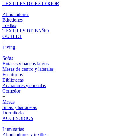
TEXTILES DE EXTERIOR
+
Almohadones
Edredones
Toallas
TEXTILES DE BAÑO
OUTLET
+
Living
+
Sofas
Butacas y bancos largos
Mesas de centro y laterales
Escritorios
Bibliotecas
Aparadores y consolas
Comedor
+
Mesas
Sillas y banquetas
Dormitorio
ACCESORIOS
+
Luminarias
Almohadones y textiles