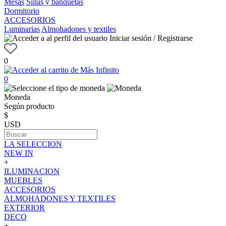
Mesas
Sillas y banquetas
Dormitorio
ACCESORIOS
Luminarias
Almohadones y textiles
Iniciar sesión / Registrarse
0
0
Moneda
Según producto
$
USD
LA SELECCION
NEW IN
+
ILUMINACION
MUEBLES
ACCESORIOS
ALMOHADONES Y TEXTILES
EXTERIOR
DECO
+