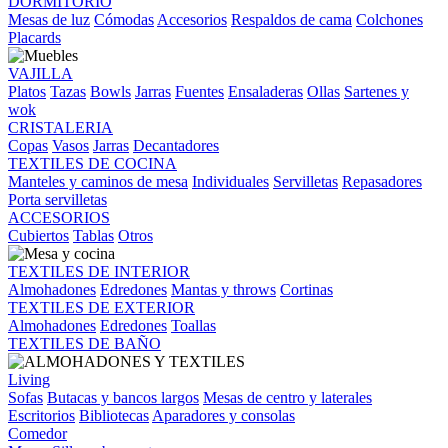
DORMITORIO
Mesas de luz
Cómodas
Accesorios
Respaldos de cama
Colchones
Placards
VAJILLA
Platos
Tazas
Bowls
Jarras
Fuentes
Ensaladeras
Ollas
Sartenes y
wok
CRISTALERIA
Copas
Vasos
Jarras
Decantadores
TEXTILES DE COCINA
Manteles y caminos de mesa
Individuales
Servilletas
Repasadores
Porta servilletas
ACCESORIOS
Cubiertos
Tablas
Otros
TEXTILES DE INTERIOR
Almohadones
Edredones
Mantas y throws
Cortinas
TEXTILES DE EXTERIOR
Almohadones
Edredones
Toallas
TEXTILES DE BAÑO
Living
Sofas
Butacas y bancos largos
Mesas de centro y laterales
Escritorios
Bibliotecas
Aparadores y consolas
Comedor