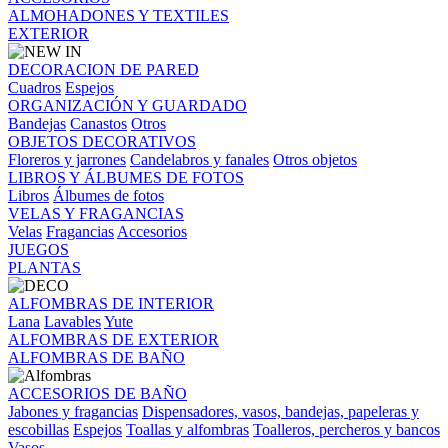
ALMOHADONES Y TEXTILES
EXTERIOR
DECORACION DE PARED
Cuadros
Espejos
ORGANIZACIÓN Y GUARDADO
Bandejas
Canastos
Otros
OBJETOS DECORATIVOS
Floreros y jarrones
Candelabros y fanales
Otros objetos
LIBROS Y ÁLBUMES DE FOTOS
Libros
Álbumes de fotos
VELAS Y FRAGANCIAS
Velas
Fragancias
Accesorios
JUEGOS
PLANTAS
ALFOMBRAS DE INTERIOR
Lana
Lavables
Yute
ALFOMBRAS DE EXTERIOR
ALFOMBRAS DE BAÑO
ACCESORIOS DE BAÑO
Jabones y fragancias
Dispensadores, vasos, bandejas, papeleras y
escobillas
Espejos
Toallas y alfombras
Toalleros, percheros y bancos
Vasos