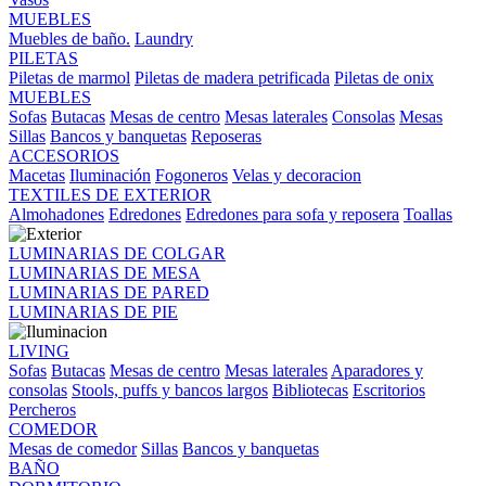
MUEBLES
Muebles de baño.
Laundry
PILETAS
Piletas de marmol
Piletas de madera petrificada
Piletas de onix
MUEBLES
Sofas
Butacas
Mesas de centro
Mesas laterales
Consolas
Mesas
Sillas
Bancos y banquetas
Reposeras
ACCESORIOS
Macetas
Iluminación
Fogoneros
Velas y decoracion
TEXTILES DE EXTERIOR
Almohadones
Edredones
Edredones para sofa y reposera
Toallas
LUMINARIAS DE COLGAR
LUMINARIAS DE MESA
LUMINARIAS DE PARED
LUMINARIAS DE PIE
LIVING
Sofas
Butacas
Mesas de centro
Mesas laterales
Aparadores y
consolas
Stools, puffs y bancos largos
Bibliotecas
Escritorios
Percheros
COMEDOR
Mesas de comedor
Sillas
Bancos y banquetas
BAÑO