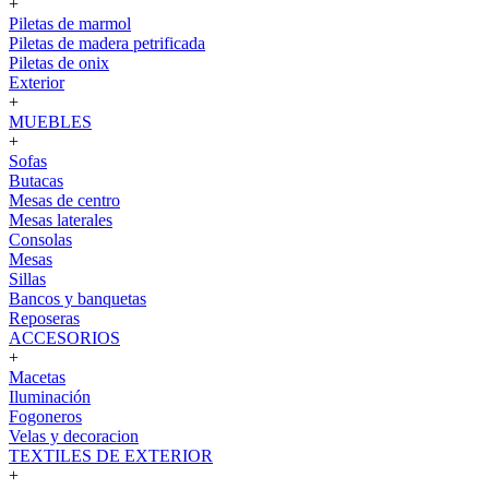
+
Piletas de marmol
Piletas de madera petrificada
Piletas de onix
Exterior
+
MUEBLES
+
Sofas
Butacas
Mesas de centro
Mesas laterales
Consolas
Mesas
Sillas
Bancos y banquetas
Reposeras
ACCESORIOS
+
Macetas
Iluminación
Fogoneros
Velas y decoracion
TEXTILES DE EXTERIOR
+