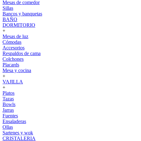
Mesas de comedor
Sillas
Bancos y banquetas
BAÑO
DORMITORIO
+
Mesas de luz
Cómodas
Accesorios
Respaldos de cama
Colchones
Placards
Mesa y cocina
+
VAJILLA
+
Platos
Tazas
Bowls
Jarras
Fuentes
Ensaladeras
Ollas
Sartenes y wok
CRISTALERIA