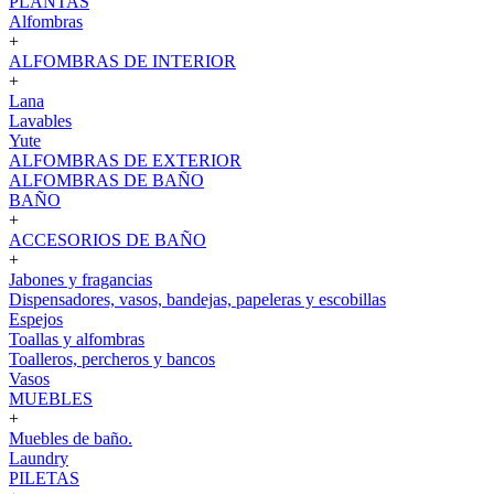
PLANTAS
Alfombras
+
ALFOMBRAS DE INTERIOR
+
Lana
Lavables
Yute
ALFOMBRAS DE EXTERIOR
ALFOMBRAS DE BAÑO
BAÑO
+
ACCESORIOS DE BAÑO
+
Jabones y fragancias
Dispensadores, vasos, bandejas, papeleras y escobillas
Espejos
Toallas y alfombras
Toalleros, percheros y bancos
Vasos
MUEBLES
+
Muebles de baño.
Laundry
PILETAS