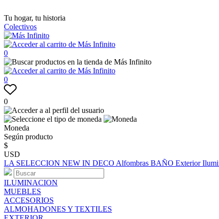
Tu hogar, tu historia
Colectivos
0
0
0
Moneda
Según producto
$
USD
LA SELECCION
NEW IN
DECO
Alfombras
BAÑO
Exterior
Ilum
ILUMINACION
MUEBLES
ACCESORIOS
ALMOHADONES Y TEXTILES
EXTERIOR