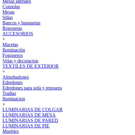
Mesas laterales
Consolas
Mesas
Sillas
Bancos y banquetas
Reposeras
ACCESORIOS
+
Macetas
Iluminación
Fogoneros
Velas y decoracion
TEXTILES DE EXTERIOR
+
Almohadones
Edredones
Edredones para sofa y reposera
Toallas
Iluminacion
+
LUMINARIAS DE COLGAR
LUMINARIAS DE MESA
LUMINARIAS DE PARED
LUMINARIAS DE PIE
Muebles