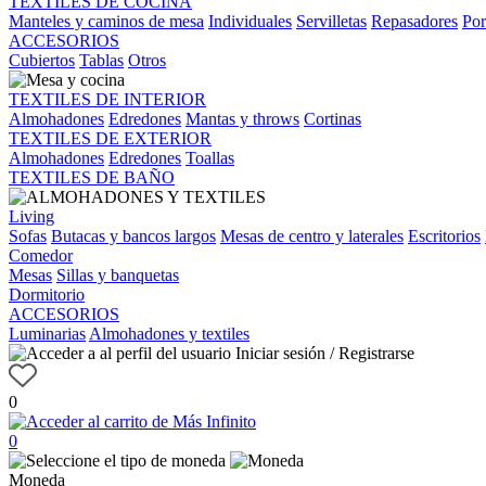
TEXTILES DE COCINA
Manteles y caminos de mesa
Individuales
Servilletas
Repasadores
Por
ACCESORIOS
Cubiertos
Tablas
Otros
TEXTILES DE INTERIOR
Almohadones
Edredones
Mantas y throws
Cortinas
TEXTILES DE EXTERIOR
Almohadones
Edredones
Toallas
TEXTILES DE BAÑO
Living
Sofas
Butacas y bancos largos
Mesas de centro y laterales
Escritorios
Comedor
Mesas
Sillas y banquetas
Dormitorio
ACCESORIOS
Luminarias
Almohadones y textiles
Iniciar sesión / Registrarse
0
0
Moneda