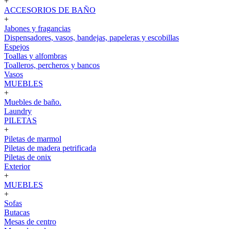
+
ACCESORIOS DE BAÑO
+
Jabones y fragancias
Dispensadores, vasos, bandejas, papeleras y escobillas
Espejos
Toallas y alfombras
Toalleros, percheros y bancos
Vasos
MUEBLES
+
Muebles de baño.
Laundry
PILETAS
+
Piletas de marmol
Piletas de madera petrificada
Piletas de onix
Exterior
+
MUEBLES
+
Sofas
Butacas
Mesas de centro