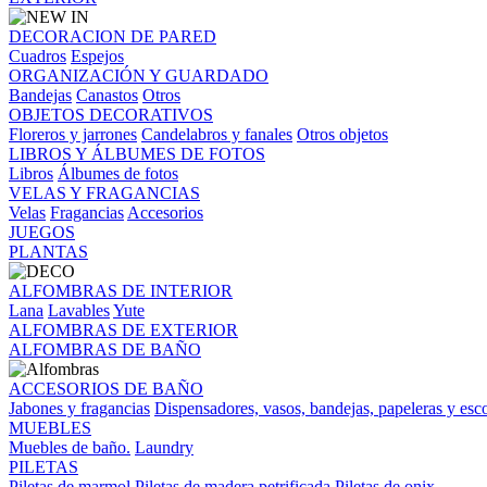
DECORACION DE PARED
Cuadros
Espejos
ORGANIZACIÓN Y GUARDADO
Bandejas
Canastos
Otros
OBJETOS DECORATIVOS
Floreros y jarrones
Candelabros y fanales
Otros objetos
LIBROS Y ÁLBUMES DE FOTOS
Libros
Álbumes de fotos
VELAS Y FRAGANCIAS
Velas
Fragancias
Accesorios
JUEGOS
PLANTAS
ALFOMBRAS DE INTERIOR
Lana
Lavables
Yute
ALFOMBRAS DE EXTERIOR
ALFOMBRAS DE BAÑO
ACCESORIOS DE BAÑO
Jabones y fragancias
Dispensadores, vasos, bandejas, papeleras y esco
MUEBLES
Muebles de baño.
Laundry
PILETAS
Piletas de marmol
Piletas de madera petrificada
Piletas de onix