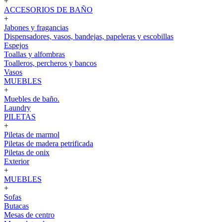
+
ACCESORIOS DE BAÑO
+
Jabones y fragancias
Dispensadores, vasos, bandejas, papeleras y escobillas
Espejos
Toallas y alfombras
Toalleros, percheros y bancos
Vasos
MUEBLES
+
Muebles de baño.
Laundry
PILETAS
+
Piletas de marmol
Piletas de madera petrificada
Piletas de onix
Exterior
+
MUEBLES
+
Sofas
Butacas
Mesas de centro