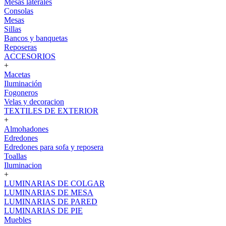
Mesas laterales
Consolas
Mesas
Sillas
Bancos y banquetas
Reposeras
ACCESORIOS
+
Macetas
Iluminación
Fogoneros
Velas y decoracion
TEXTILES DE EXTERIOR
+
Almohadones
Edredones
Edredones para sofa y reposera
Toallas
Iluminacion
+
LUMINARIAS DE COLGAR
LUMINARIAS DE MESA
LUMINARIAS DE PARED
LUMINARIAS DE PIE
Muebles