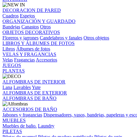
DECORACION DE PARED
Cuadros
Espejos
ORGANIZACIÓN Y GUARDADO
Bandejas
Canastos
Otros
OBJETOS DECORATIVOS
Floreros y jarrones
Candelabros y fanales
Otros objetos
LIBROS Y ÁLBUMES DE FOTOS
Libros
Álbumes de fotos
VELAS Y FRAGANCIAS
Velas
Fragancias
Accesorios
JUEGOS
PLANTAS
ALFOMBRAS DE INTERIOR
Lana
Lavables
Yute
ALFOMBRAS DE EXTERIOR
ALFOMBRAS DE BAÑO
ACCESORIOS DE BAÑO
Jabones y fragancias
Dispensadores, vasos, bandejas, papeleras y esco
MUEBLES
Muebles de baño.
Laundry
PILETAS
Piletas de marmol
Piletas de madera petrificada
Piletas de onix