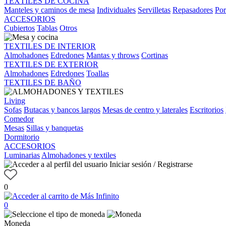
TEXTILES DE COCINA
Manteles y caminos de mesa
Individuales
Servilletas
Repasadores
Por
ACCESORIOS
Cubiertos
Tablas
Otros
TEXTILES DE INTERIOR
Almohadones
Edredones
Mantas y throws
Cortinas
TEXTILES DE EXTERIOR
Almohadones
Edredones
Toallas
TEXTILES DE BAÑO
Living
Sofas
Butacas y bancos largos
Mesas de centro y laterales
Escritorios
Comedor
Mesas
Sillas y banquetas
Dormitorio
ACCESORIOS
Luminarias
Almohadones y textiles
Iniciar sesión / Registrarse
0
0
Moneda