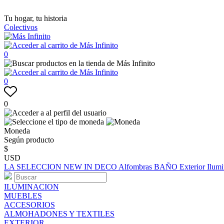
Tu hogar, tu historia
Colectivos
0
0
0
Moneda
Según producto
$
USD
LA SELECCION
NEW IN
DECO
Alfombras
BAÑO
Exterior
Ilum
ILUMINACION
MUEBLES
ACCESORIOS
ALMOHADONES Y TEXTILES
EXTERIOR