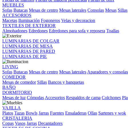
MUEBLES
Sofas
Butacas
Mesas de centro
Mesas laterales
Consolas
Mesas
Sillas
ACCESORIOS
Macetas
Iluminación
Fogoneros
Velas y decoracion
TEXTILES DE EXTERIOR
Almohadones
Edredones
Edredones para sofa y reposera
Toallas
LUMINARIAS DE COLGAR
LUMINARIAS DE MESA
LUMINARIAS DE PARED
LUMINARIAS DE PIE
LIVING
Sofas
Butacas
Mesas de centro
Mesas laterales
Aparadores y consolas
COMEDOR
Mesas de comedor
Sillas
Bancos y banquetas
BAÑO
DORMITORIO
Mesas de luz
Cómodas
Accesorios
Respaldos de cama
Colchones
Pla
VAJILLA
Platos
Tazas
Bowls
Jarras
Fuentes
Ensaladeras
Ollas
Sartenes y wok
CRISTALERIA
Copas
Vasos
Jarras
Decantadores