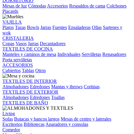
DORMITORIO
Mesas de luz
Cómodas
Accesorios
Respaldos de cama
Colchones
Placards
VAJILLA
Platos
Tazas
Bowls
Jarras
Fuentes
Ensaladeras
Ollas
Sartenes y
wok
CRISTALERIA
Copas
Vasos
Jarras
Decantadores
TEXTILES DE COCINA
Manteles y caminos de mesa
Individuales
Servilletas
Repasadores
Porta servilletas
ACCESORIOS
Cubiertos
Tablas
Otros
TEXTILES DE INTERIOR
Almohadones
Edredones
Mantas y throws
Cortinas
TEXTILES DE EXTERIOR
Almohadones
Edredones
Toallas
TEXTILES DE BAÑO
Living
Sofas
Butacas y bancos largos
Mesas de centro y laterales
Escritorios
Bibliotecas
Aparadores y consolas
Comedor