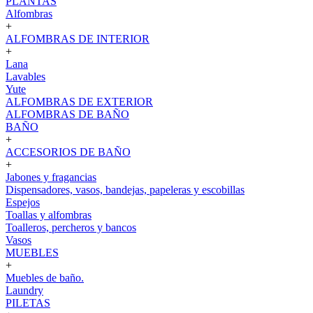
PLANTAS
Alfombras
+
ALFOMBRAS DE INTERIOR
+
Lana
Lavables
Yute
ALFOMBRAS DE EXTERIOR
ALFOMBRAS DE BAÑO
BAÑO
+
ACCESORIOS DE BAÑO
+
Jabones y fragancias
Dispensadores, vasos, bandejas, papeleras y escobillas
Espejos
Toallas y alfombras
Toalleros, percheros y bancos
Vasos
MUEBLES
+
Muebles de baño.
Laundry
PILETAS