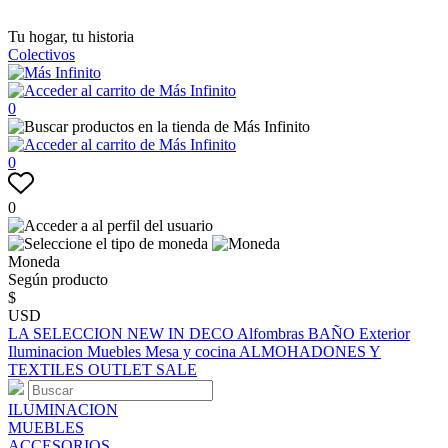
Tu hogar, tu historia
Colectivos
0
0
0
Moneda
Según producto
$
USD
LA SELECCION
NEW IN
DECO
Alfombras
BAÑO
Exterior
Iluminacion
Muebles
Mesa y cocina
ALMOHADONES Y
TEXTILES
OUTLET
SALE
ILUMINACION
MUEBLES
ACCESORIOS