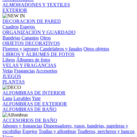
ALMOHADONES Y TEXTILES
EXTERIOR
DECORACION DE PARED
Cuadros
Espejos
ORGANIZACIÓN Y GUARDADO
Bandejas
Canastos
Otros
OBJETOS DECORATIVOS
Floreros y jarrones
Candelabros y fanales
Otros objetos
LIBROS Y ÁLBUMES DE FOTOS
Libros
Álbumes de fotos
VELAS Y FRAGANCIAS
Velas
Fragancias
Accesorios
JUEGOS
PLANTAS
ALFOMBRAS DE INTERIOR
Lana
Lavables
Yute
ALFOMBRAS DE EXTERIOR
ALFOMBRAS DE BAÑO
ACCESORIOS DE BAÑO
Jabones y fragancias
Dispensadores, vasos, bandejas, papeleras y
escobillas
Espejos
Toallas y alfombras
Toalleros, percheros y bancos
Vasos