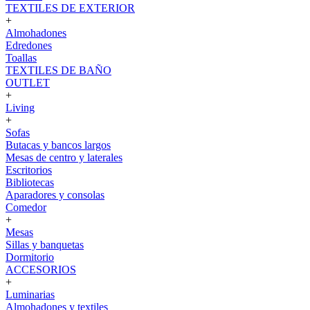
TEXTILES DE EXTERIOR
+
Almohadones
Edredones
Toallas
TEXTILES DE BAÑO
OUTLET
+
Living
+
Sofas
Butacas y bancos largos
Mesas de centro y laterales
Escritorios
Bibliotecas
Aparadores y consolas
Comedor
+
Mesas
Sillas y banquetas
Dormitorio
ACCESORIOS
+
Luminarias
Almohadones y textiles