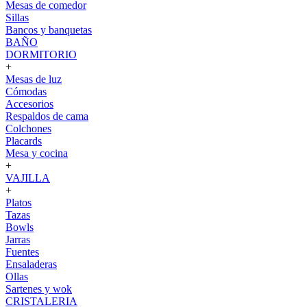
Mesas de comedor
Sillas
Bancos y banquetas
BAÑO
DORMITORIO
+
Mesas de luz
Cómodas
Accesorios
Respaldos de cama
Colchones
Placards
Mesa y cocina
+
VAJILLA
+
Platos
Tazas
Bowls
Jarras
Fuentes
Ensaladeras
Ollas
Sartenes y wok
CRISTALERIA