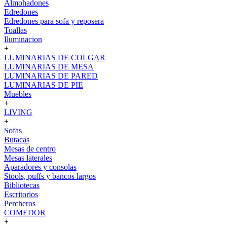
Almohadones
Edredones
Edredones para sofa y reposera
Toallas
Iluminacion
+
LUMINARIAS DE COLGAR
LUMINARIAS DE MESA
LUMINARIAS DE PARED
LUMINARIAS DE PIE
Muebles
+
LIVING
+
Sofas
Butacas
Mesas de centro
Mesas laterales
Aparadores y consolas
Stools, puffs y bancos largos
Bibliotecas
Escritorios
Percheros
COMEDOR
+