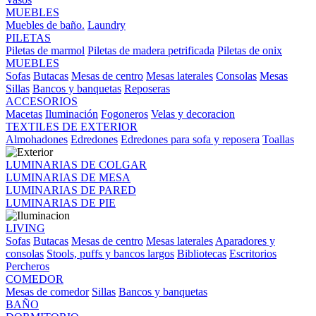
MUEBLES
Muebles de baño.
Laundry
PILETAS
Piletas de marmol
Piletas de madera petrificada
Piletas de onix
MUEBLES
Sofas
Butacas
Mesas de centro
Mesas laterales
Consolas
Mesas
Sillas
Bancos y banquetas
Reposeras
ACCESORIOS
Macetas
Iluminación
Fogoneros
Velas y decoracion
TEXTILES DE EXTERIOR
Almohadones
Edredones
Edredones para sofa y reposera
Toallas
LUMINARIAS DE COLGAR
LUMINARIAS DE MESA
LUMINARIAS DE PARED
LUMINARIAS DE PIE
LIVING
Sofas
Butacas
Mesas de centro
Mesas laterales
Aparadores y
consolas
Stools, puffs y bancos largos
Bibliotecas
Escritorios
Percheros
COMEDOR
Mesas de comedor
Sillas
Bancos y banquetas
BAÑO