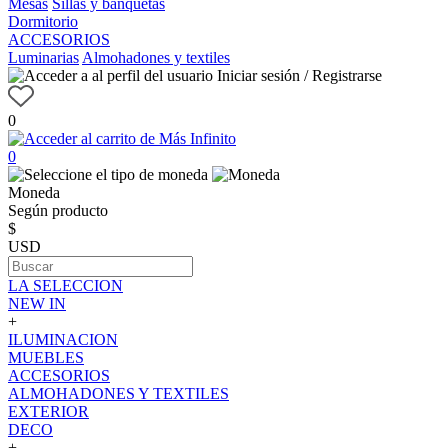
Mesas
Sillas y banquetas
Dormitorio
ACCESORIOS
Luminarias
Almohadones y textiles
Iniciar sesión / Registrarse
0
0
Moneda
Según producto
$
USD
LA SELECCION
NEW IN
+
ILUMINACION
MUEBLES
ACCESORIOS
ALMOHADONES Y TEXTILES
EXTERIOR
DECO
+