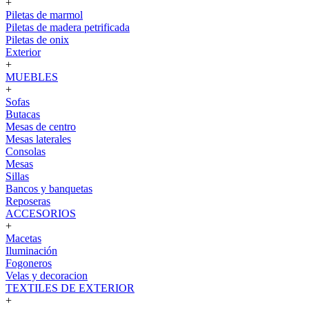
+
Piletas de marmol
Piletas de madera petrificada
Piletas de onix
Exterior
+
MUEBLES
+
Sofas
Butacas
Mesas de centro
Mesas laterales
Consolas
Mesas
Sillas
Bancos y banquetas
Reposeras
ACCESORIOS
+
Macetas
Iluminación
Fogoneros
Velas y decoracion
TEXTILES DE EXTERIOR
+