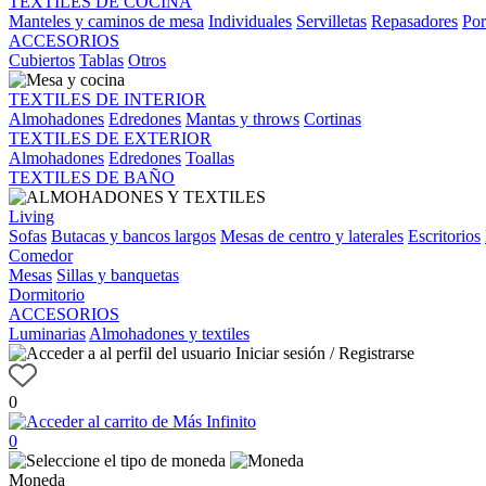
TEXTILES DE COCINA
Manteles y caminos de mesa
Individuales
Servilletas
Repasadores
Por
ACCESORIOS
Cubiertos
Tablas
Otros
TEXTILES DE INTERIOR
Almohadones
Edredones
Mantas y throws
Cortinas
TEXTILES DE EXTERIOR
Almohadones
Edredones
Toallas
TEXTILES DE BAÑO
Living
Sofas
Butacas y bancos largos
Mesas de centro y laterales
Escritorios
Comedor
Mesas
Sillas y banquetas
Dormitorio
ACCESORIOS
Luminarias
Almohadones y textiles
Iniciar sesión / Registrarse
0
0
Moneda