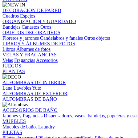
DECORACION DE PARED
Cuadros
Espejos
ORGANIZACIÓN Y GUARDADO
Bandejas
Canastos
Otros
OBJETOS DECORATIVOS
Floreros y jarrones
Candelabros y fanales
Otros objetos
LIBROS Y ÁLBUMES DE FOTOS
Libros
Álbumes de fotos
VELAS Y FRAGANCIAS
Velas
Fragancias
Accesorios
JUEGOS
PLANTAS
ALFOMBRAS DE INTERIOR
Lana
Lavables
Yute
ALFOMBRAS DE EXTERIOR
ALFOMBRAS DE BAÑO
ACCESORIOS DE BAÑO
Jabones y fragancias
Dispensadores, vasos, bandejas, papeleras y esco
MUEBLES
Muebles de baño.
Laundry
PILETAS
Piletas de marmol
Piletas de madera petrificada
Piletas de onix