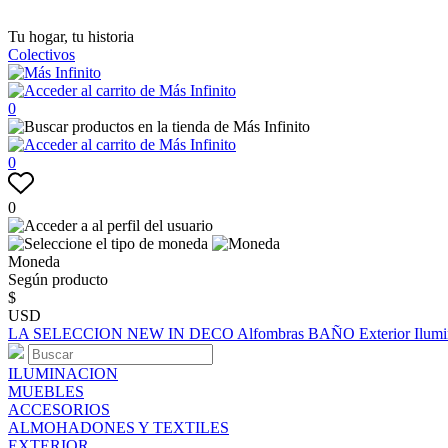
Tu hogar, tu historia
Colectivos
0
0
0
Moneda
Según producto
$
USD
LA SELECCION
NEW IN
DECO
Alfombras
BAÑO
Exterior
Ilum
ILUMINACION
MUEBLES
ACCESORIOS
ALMOHADONES Y TEXTILES
EXTERIOR