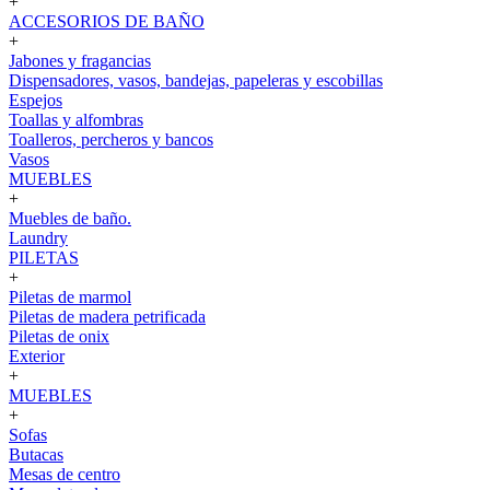
+
ACCESORIOS DE BAÑO
+
Jabones y fragancias
Dispensadores, vasos, bandejas, papeleras y escobillas
Espejos
Toallas y alfombras
Toalleros, percheros y bancos
Vasos
MUEBLES
+
Muebles de baño.
Laundry
PILETAS
+
Piletas de marmol
Piletas de madera petrificada
Piletas de onix
Exterior
+
MUEBLES
+
Sofas
Butacas
Mesas de centro