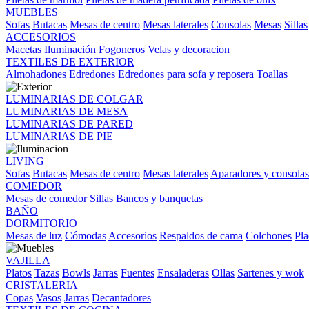
MUEBLES
Sofas
Butacas
Mesas de centro
Mesas laterales
Consolas
Mesas
Sillas
ACCESORIOS
Macetas
Iluminación
Fogoneros
Velas y decoracion
TEXTILES DE EXTERIOR
Almohadones
Edredones
Edredones para sofa y reposera
Toallas
LUMINARIAS DE COLGAR
LUMINARIAS DE MESA
LUMINARIAS DE PARED
LUMINARIAS DE PIE
LIVING
Sofas
Butacas
Mesas de centro
Mesas laterales
Aparadores y consolas
COMEDOR
Mesas de comedor
Sillas
Bancos y banquetas
BAÑO
DORMITORIO
Mesas de luz
Cómodas
Accesorios
Respaldos de cama
Colchones
Pla
VAJILLA
Platos
Tazas
Bowls
Jarras
Fuentes
Ensaladeras
Ollas
Sartenes y wok
CRISTALERIA
Copas
Vasos
Jarras
Decantadores