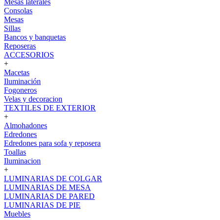
Mesas laterales
Consolas
Mesas
Sillas
Bancos y banquetas
Reposeras
ACCESORIOS
+
Macetas
Iluminación
Fogoneros
Velas y decoracion
TEXTILES DE EXTERIOR
+
Almohadones
Edredones
Edredones para sofa y reposera
Toallas
Iluminacion
+
LUMINARIAS DE COLGAR
LUMINARIAS DE MESA
LUMINARIAS DE PARED
LUMINARIAS DE PIE
Muebles