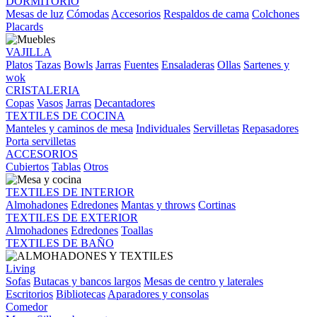
DORMITORIO
Mesas de luz
Cómodas
Accesorios
Respaldos de cama
Colchones
Placards
VAJILLA
Platos
Tazas
Bowls
Jarras
Fuentes
Ensaladeras
Ollas
Sartenes y
wok
CRISTALERIA
Copas
Vasos
Jarras
Decantadores
TEXTILES DE COCINA
Manteles y caminos de mesa
Individuales
Servilletas
Repasadores
Porta servilletas
ACCESORIOS
Cubiertos
Tablas
Otros
TEXTILES DE INTERIOR
Almohadones
Edredones
Mantas y throws
Cortinas
TEXTILES DE EXTERIOR
Almohadones
Edredones
Toallas
TEXTILES DE BAÑO
Living
Sofas
Butacas y bancos largos
Mesas de centro y laterales
Escritorios
Bibliotecas
Aparadores y consolas
Comedor