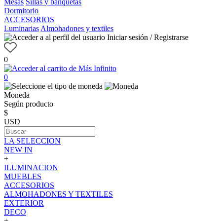
Mesas
Sillas y banquetas
Dormitorio
ACCESORIOS
Luminarias
Almohadones y textiles
Iniciar sesión / Registrarse
0
0
Moneda
Según producto
$
USD
LA SELECCION
NEW IN
+
ILUMINACION
MUEBLES
ACCESORIOS
ALMOHADONES Y TEXTILES
EXTERIOR
DECO
+