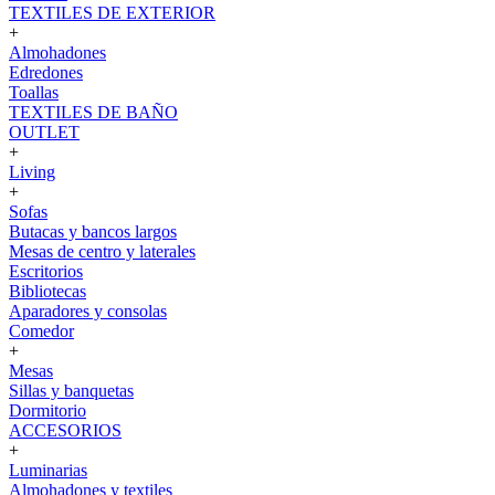
TEXTILES DE EXTERIOR
+
Almohadones
Edredones
Toallas
TEXTILES DE BAÑO
OUTLET
+
Living
+
Sofas
Butacas y bancos largos
Mesas de centro y laterales
Escritorios
Bibliotecas
Aparadores y consolas
Comedor
+
Mesas
Sillas y banquetas
Dormitorio
ACCESORIOS
+
Luminarias
Almohadones y textiles