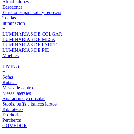
Almohadones
Edredones
Edredones para sofa y reposera
Toallas
Iluminacion
+
LUMINARIAS DE COLGAR
LUMINARIAS DE MESA
LUMINARIAS DE PARED
LUMINARIAS DE PIE
Muebles
+
LIVING
+
Sofas
Butacas
Mesas de centro
Mesas laterales
Aparadores y consolas
Stools, puffs y bancos largos
Bibliotecas
Escritorios
Percheros
COMEDOR
+