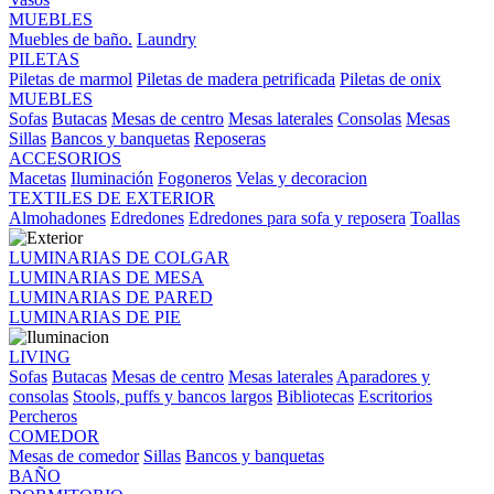
MUEBLES
Muebles de baño.
Laundry
PILETAS
Piletas de marmol
Piletas de madera petrificada
Piletas de onix
MUEBLES
Sofas
Butacas
Mesas de centro
Mesas laterales
Consolas
Mesas
Sillas
Bancos y banquetas
Reposeras
ACCESORIOS
Macetas
Iluminación
Fogoneros
Velas y decoracion
TEXTILES DE EXTERIOR
Almohadones
Edredones
Edredones para sofa y reposera
Toallas
LUMINARIAS DE COLGAR
LUMINARIAS DE MESA
LUMINARIAS DE PARED
LUMINARIAS DE PIE
LIVING
Sofas
Butacas
Mesas de centro
Mesas laterales
Aparadores y
consolas
Stools, puffs y bancos largos
Bibliotecas
Escritorios
Percheros
COMEDOR
Mesas de comedor
Sillas
Bancos y banquetas
BAÑO