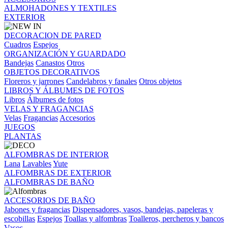
ALMOHADONES Y TEXTILES
EXTERIOR
DECORACION DE PARED
Cuadros
Espejos
ORGANIZACIÓN Y GUARDADO
Bandejas
Canastos
Otros
OBJETOS DECORATIVOS
Floreros y jarrones
Candelabros y fanales
Otros objetos
LIBROS Y ÁLBUMES DE FOTOS
Libros
Álbumes de fotos
VELAS Y FRAGANCIAS
Velas
Fragancias
Accesorios
JUEGOS
PLANTAS
ALFOMBRAS DE INTERIOR
Lana
Lavables
Yute
ALFOMBRAS DE EXTERIOR
ALFOMBRAS DE BAÑO
ACCESORIOS DE BAÑO
Jabones y fragancias
Dispensadores, vasos, bandejas, papeleras y
escobillas
Espejos
Toallas y alfombras
Toalleros, percheros y bancos
Vasos