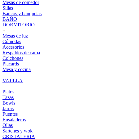
Mesas de comedor
Sillas
Bancos y banquetas
BAÑO
DORMITORIO
+
Mesas de luz
Cómodas
Accesorios
Respaldos de cama
Colchones
Placards
Mesa y cocina
+
VAJILLA
+
Platos
Tazas
Bowls
Jarras
Fuentes
Ensaladeras
Ollas
Sartenes y wok
CRISTALERIA