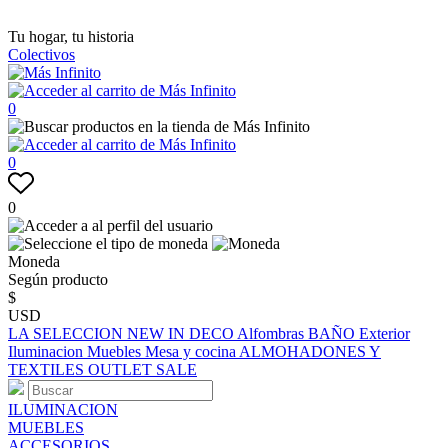
Tu hogar, tu historia
Colectivos
0
0
0
Moneda
Según producto
$
USD
LA SELECCION
NEW IN
DECO
Alfombras
BAÑO
Exterior
Iluminacion
Muebles
Mesa y cocina
ALMOHADONES Y
TEXTILES
OUTLET
SALE
ILUMINACION
MUEBLES
ACCESORIOS