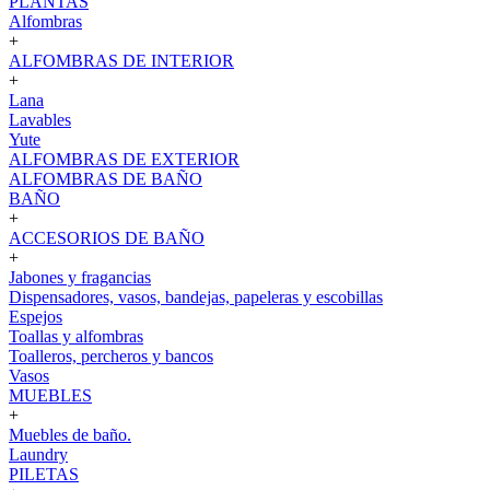
PLANTAS
Alfombras
+
ALFOMBRAS DE INTERIOR
+
Lana
Lavables
Yute
ALFOMBRAS DE EXTERIOR
ALFOMBRAS DE BAÑO
BAÑO
+
ACCESORIOS DE BAÑO
+
Jabones y fragancias
Dispensadores, vasos, bandejas, papeleras y escobillas
Espejos
Toallas y alfombras
Toalleros, percheros y bancos
Vasos
MUEBLES
+
Muebles de baño.
Laundry
PILETAS