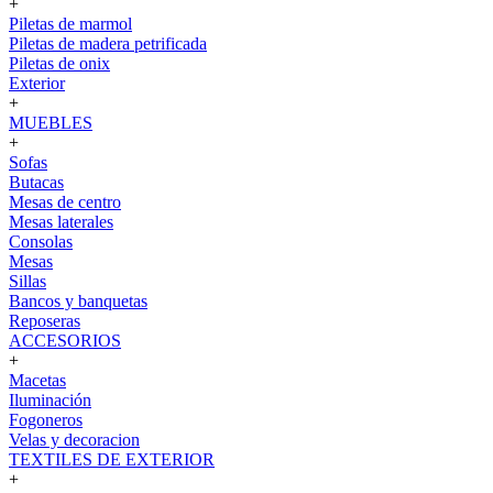
+
Piletas de marmol
Piletas de madera petrificada
Piletas de onix
Exterior
+
MUEBLES
+
Sofas
Butacas
Mesas de centro
Mesas laterales
Consolas
Mesas
Sillas
Bancos y banquetas
Reposeras
ACCESORIOS
+
Macetas
Iluminación
Fogoneros
Velas y decoracion
TEXTILES DE EXTERIOR
+