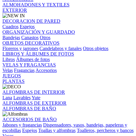
ALMOHADONES Y TEXTILES
EXTERIOR
DECORACION DE PARED
Cuadros
Espejos
ORGANIZACIÓN Y GUARDADO
Bandejas
Canastos
Otros
OBJETOS DECORATIVOS
Floreros y jarrones
Candelabros y fanales
Otros objetos
LIBROS Y ÁLBUMES DE FOTOS
Libros
Álbumes de fotos
VELAS Y FRAGANCIAS
Velas
Fragancias
Accesorios
JUEGOS
PLANTAS
ALFOMBRAS DE INTERIOR
Lana
Lavables
Yute
ALFOMBRAS DE EXTERIOR
ALFOMBRAS DE BAÑO
ACCESORIOS DE BAÑO
Jabones y fragancias
Dispensadores, vasos, bandejas, papeleras y
escobillas
Espejos
Toallas y alfombras
Toalleros, percheros y bancos
Vasos