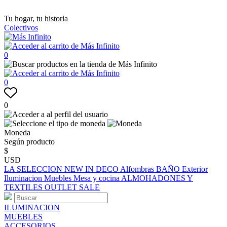
Tu hogar, tu historia
Colectivos
0
0
0
Moneda
Según producto
$
USD
LA SELECCION
NEW IN
DECO
Alfombras
BAÑO
Exterior
Iluminacion
Muebles
Mesa y cocina
ALMOHADONES Y
TEXTILES
OUTLET
SALE
ILUMINACION
MUEBLES
ACCESORIOS