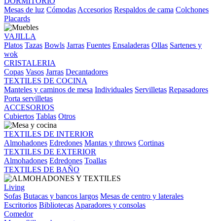
DORMITORIO
Mesas de luz
Cómodas
Accesorios
Respaldos de cama
Colchones
Placards
VAJILLA
Platos
Tazas
Bowls
Jarras
Fuentes
Ensaladeras
Ollas
Sartenes y
wok
CRISTALERIA
Copas
Vasos
Jarras
Decantadores
TEXTILES DE COCINA
Manteles y caminos de mesa
Individuales
Servilletas
Repasadores
Porta servilletas
ACCESORIOS
Cubiertos
Tablas
Otros
TEXTILES DE INTERIOR
Almohadones
Edredones
Mantas y throws
Cortinas
TEXTILES DE EXTERIOR
Almohadones
Edredones
Toallas
TEXTILES DE BAÑO
Living
Sofas
Butacas y bancos largos
Mesas de centro y laterales
Escritorios
Bibliotecas
Aparadores y consolas
Comedor