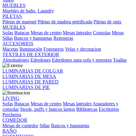
MUEBLES
Muebles de baño.
Laundry
PILETAS
Piletas de marmol
Piletas de madera petrificada
Piletas de onix
MUEBLES
Sofas
Butacas
Mesas de centro
Mesas laterales
Consolas
Mesas
Sillas
Bancos y banquetas
Reposeras
ACCESORIOS
Macetas
Iluminación
Fogoneros
Velas y decoracion
TEXTILES DE EXTERIOR
Almohadones
Edredones
Edredones para sofa y reposera
Toallas
LUMINARIAS DE COLGAR
LUMINARIAS DE MESA
LUMINARIAS DE PARED
LUMINARIAS DE PIE
LIVING
Sofas
Butacas
Mesas de centro
Mesas laterales
Aparadores y
consolas
Stools, puffs y bancos largos
Bibliotecas
Escritorios
Percheros
COMEDOR
Mesas de comedor
Sillas
Bancos y banquetas
BAÑO