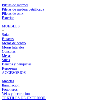
+
Piletas de marmol
Piletas de madera petrificada
Piletas de onix
Exterior
+
MUEBLES
+
Sofas
Butacas
Mesas de centro
Mesas laterales
Consolas
Mesas
Sillas
Bancos y banquetas
Reposeras
ACCESORIOS
+
Macetas
Iluminación
Fogoneros
Velas y decoracion
TEXTILES DE EXTERIOR
+