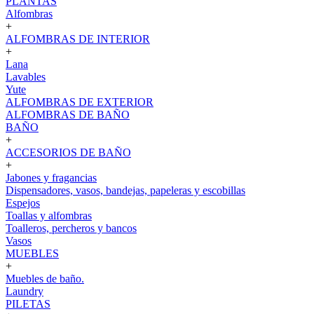
PLANTAS
Alfombras
+
ALFOMBRAS DE INTERIOR
+
Lana
Lavables
Yute
ALFOMBRAS DE EXTERIOR
ALFOMBRAS DE BAÑO
BAÑO
+
ACCESORIOS DE BAÑO
+
Jabones y fragancias
Dispensadores, vasos, bandejas, papeleras y escobillas
Espejos
Toallas y alfombras
Toalleros, percheros y bancos
Vasos
MUEBLES
+
Muebles de baño.
Laundry
PILETAS