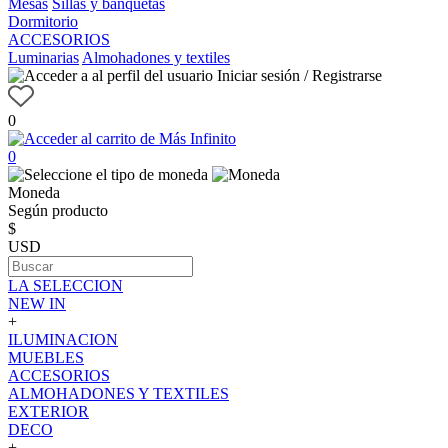
Mesas
Sillas y banquetas
Dormitorio
ACCESORIOS
Luminarias
Almohadones y textiles
Iniciar sesión / Registrarse
0
0
Moneda
Según producto
$
USD
LA SELECCION
NEW IN
+
ILUMINACION
MUEBLES
ACCESORIOS
ALMOHADONES Y TEXTILES
EXTERIOR
DECO
+