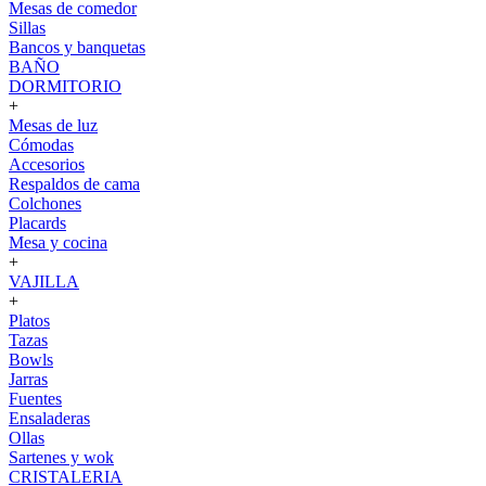
Mesas de comedor
Sillas
Bancos y banquetas
BAÑO
DORMITORIO
+
Mesas de luz
Cómodas
Accesorios
Respaldos de cama
Colchones
Placards
Mesa y cocina
+
VAJILLA
+
Platos
Tazas
Bowls
Jarras
Fuentes
Ensaladeras
Ollas
Sartenes y wok
CRISTALERIA