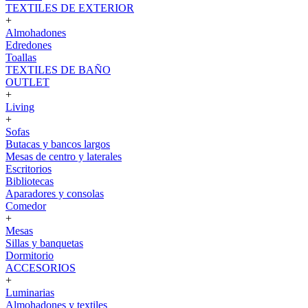
TEXTILES DE EXTERIOR
+
Almohadones
Edredones
Toallas
TEXTILES DE BAÑO
OUTLET
+
Living
+
Sofas
Butacas y bancos largos
Mesas de centro y laterales
Escritorios
Bibliotecas
Aparadores y consolas
Comedor
+
Mesas
Sillas y banquetas
Dormitorio
ACCESORIOS
+
Luminarias
Almohadones y textiles