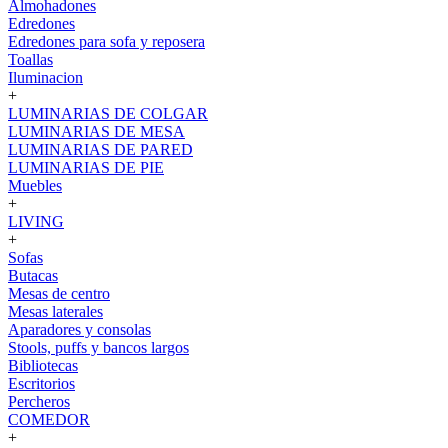
Almohadones
Edredones
Edredones para sofa y reposera
Toallas
Iluminacion
+
LUMINARIAS DE COLGAR
LUMINARIAS DE MESA
LUMINARIAS DE PARED
LUMINARIAS DE PIE
Muebles
+
LIVING
+
Sofas
Butacas
Mesas de centro
Mesas laterales
Aparadores y consolas
Stools, puffs y bancos largos
Bibliotecas
Escritorios
Percheros
COMEDOR
+