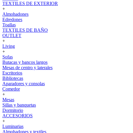
TEXTILES DE EXTERIOR
+
Almohadones
Edredones
Toallas
TEXTILES DE BAÑO
OUTLET
+
Living
+
Sofas
Butacas y bancos largos
Mesas de centro y laterales
Escritorios
Bibliotecas
Aparadores y consolas
Comedor
+
Mesas
Sillas y banquetas
Dormitorio
ACCESORIOS
+
Luminarias
Almohadones y textiles