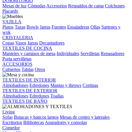
DORMITORIO
Mesas de luz
Cómodas
Accesorios
Respaldos de cama
Colchones
Placards
VAJILLA
Platos
Tazas
Bowls
Jarras
Fuentes
Ensaladeras
Ollas
Sartenes y
wok
CRISTALERIA
Copas
Vasos
Jarras
Decantadores
TEXTILES DE COCINA
Manteles y caminos de mesa
Individuales
Servilletas
Repasadores
Porta servilletas
ACCESORIOS
Cubiertos
Tablas
Otros
TEXTILES DE INTERIOR
Almohadones
Edredones
Mantas y throws
Cortinas
TEXTILES DE EXTERIOR
Almohadones
Edredones
Toallas
TEXTILES DE BAÑO
Living
Sofas
Butacas y bancos largos
Mesas de centro y laterales
Escritorios
Bibliotecas
Aparadores y consolas
Comedor