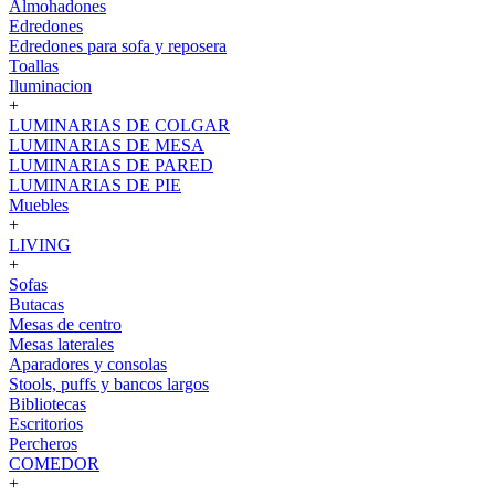
Almohadones
Edredones
Edredones para sofa y reposera
Toallas
Iluminacion
+
LUMINARIAS DE COLGAR
LUMINARIAS DE MESA
LUMINARIAS DE PARED
LUMINARIAS DE PIE
Muebles
+
LIVING
+
Sofas
Butacas
Mesas de centro
Mesas laterales
Aparadores y consolas
Stools, puffs y bancos largos
Bibliotecas
Escritorios
Percheros
COMEDOR
+