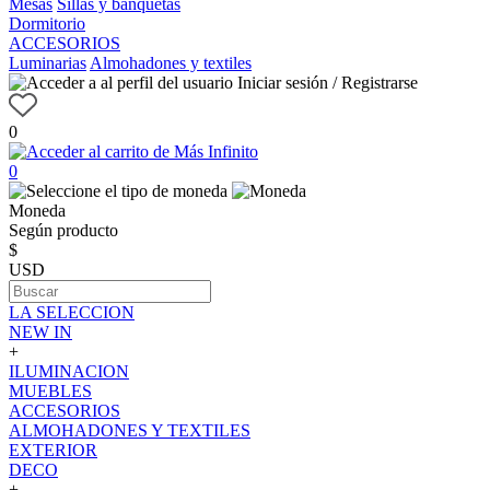
Mesas
Sillas y banquetas
Dormitorio
ACCESORIOS
Luminarias
Almohadones y textiles
Iniciar sesión / Registrarse
0
0
Moneda
Según producto
$
USD
LA SELECCION
NEW IN
+
ILUMINACION
MUEBLES
ACCESORIOS
ALMOHADONES Y TEXTILES
EXTERIOR
DECO
+