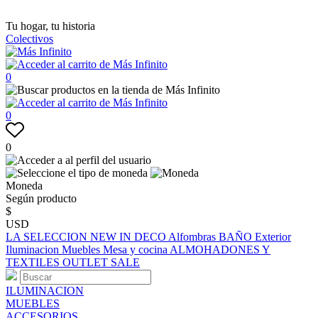
Tu hogar, tu historia
Colectivos
0
0
0
Moneda
Según producto
$
USD
LA SELECCION
NEW IN
DECO
Alfombras
BAÑO
Exterior
Iluminacion
Muebles
Mesa y cocina
ALMOHADONES Y
TEXTILES
OUTLET
SALE
ILUMINACION
MUEBLES
ACCESORIOS