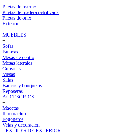
+
Piletas de marmol
Piletas de madera petrificada
Piletas de onix
Exterior
+
MUEBLES
+
Sofas
Butacas
Mesas de centro
Mesas laterales
Consolas
Mesas
Sillas
Bancos y banquetas
Reposeras
ACCESORIOS
+
Macetas
Iluminación
Fogoneros
Velas y decoracion
TEXTILES DE EXTERIOR
+