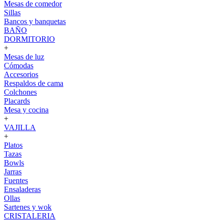
Mesas de comedor
Sillas
Bancos y banquetas
BAÑO
DORMITORIO
+
Mesas de luz
Cómodas
Accesorios
Respaldos de cama
Colchones
Placards
Mesa y cocina
+
VAJILLA
+
Platos
Tazas
Bowls
Jarras
Fuentes
Ensaladeras
Ollas
Sartenes y wok
CRISTALERIA