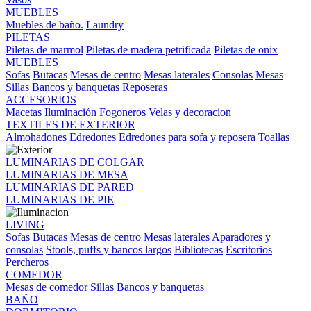
MUEBLES
Muebles de baño.
Laundry
PILETAS
Piletas de marmol
Piletas de madera petrificada
Piletas de onix
MUEBLES
Sofas
Butacas
Mesas de centro
Mesas laterales
Consolas
Mesas
Sillas
Bancos y banquetas
Reposeras
ACCESORIOS
Macetas
Iluminación
Fogoneros
Velas y decoracion
TEXTILES DE EXTERIOR
Almohadones
Edredones
Edredones para sofa y reposera
Toallas
LUMINARIAS DE COLGAR
LUMINARIAS DE MESA
LUMINARIAS DE PARED
LUMINARIAS DE PIE
LIVING
Sofas
Butacas
Mesas de centro
Mesas laterales
Aparadores y
consolas
Stools, puffs y bancos largos
Bibliotecas
Escritorios
Percheros
COMEDOR
Mesas de comedor
Sillas
Bancos y banquetas
BAÑO