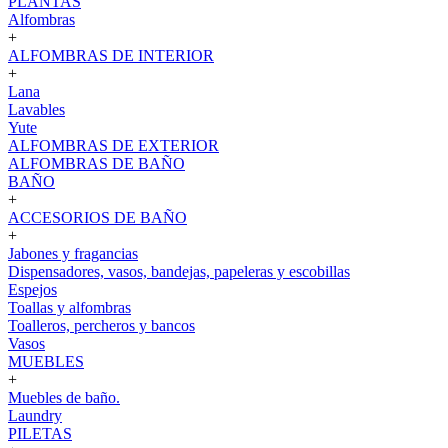
PLANTAS
Alfombras
+
ALFOMBRAS DE INTERIOR
+
Lana
Lavables
Yute
ALFOMBRAS DE EXTERIOR
ALFOMBRAS DE BAÑO
BAÑO
+
ACCESORIOS DE BAÑO
+
Jabones y fragancias
Dispensadores, vasos, bandejas, papeleras y escobillas
Espejos
Toallas y alfombras
Toalleros, percheros y bancos
Vasos
MUEBLES
+
Muebles de baño.
Laundry
PILETAS