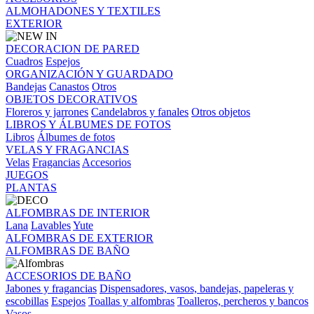
ALMOHADONES Y TEXTILES
EXTERIOR
DECORACION DE PARED
Cuadros
Espejos
ORGANIZACIÓN Y GUARDADO
Bandejas
Canastos
Otros
OBJETOS DECORATIVOS
Floreros y jarrones
Candelabros y fanales
Otros objetos
LIBROS Y ÁLBUMES DE FOTOS
Libros
Álbumes de fotos
VELAS Y FRAGANCIAS
Velas
Fragancias
Accesorios
JUEGOS
PLANTAS
ALFOMBRAS DE INTERIOR
Lana
Lavables
Yute
ALFOMBRAS DE EXTERIOR
ALFOMBRAS DE BAÑO
ACCESORIOS DE BAÑO
Jabones y fragancias
Dispensadores, vasos, bandejas, papeleras y
escobillas
Espejos
Toallas y alfombras
Toalleros, percheros y bancos
Vasos